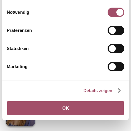
Einwilligungsauswahl
Notwendig
Sandra Neubeyser
Präferenzen
leitende MFA
Praxis Altstadt
Statistiken
Marketing
Marcia Rößer
Details zeigen
leitende MFA
Praxis Altstadt
OK