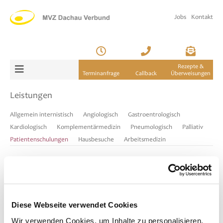
Jobs
Kontakt
Rezepte &
Terminanfrage
Callback
Überweisungen
Leistungen
Allgemein internistisch
Angiologisch
Gastroentrologisch
Kardiologisch
Komplementärmedizin
Pneumologisch
Palliativ
Patientenschulungen
Hausbesuche
Arbeitsmedizin
Patientenschulungen
Blutgerinnungs-Selbstmessung (INR-
Selbstbestimmung)
Diese Webseite verwendet Cookies
Asthmaschulung
Wir verwenden Cookies, um Inhalte zu personalisieren,