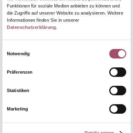
Funktionen für soziale Medien anbieten zu können und
Diabetikerschulung
die Zugriffe auf unserer Website zu analysieren. Weitere
Notfalltraining für Angehörige von
Informationen finden Sie in unserer
Risikopatienten
Datenschutzerklärung
.
Einwilligungsauswahl
Notwendig
Kontakt
Telefon: 08131 - 6119-0
Telefax: 08131 - 6119-199
Präferenzen
E-Mail:
kontakt@dachau-med.de
Sprechzeiten
Mo - Do
:
08:00 - 18:00 Uhr
Statistiken
Fr
:
08:00 - 14:00 Uhr
Sa
:
09:00 - 12:00 Uhr Notfalltelefonsprechstunde
Marketing
Details zeigen