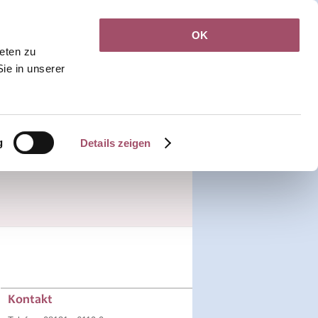
OK
Jobs
Kontakt
ieten zu
Sie in unserer
Rezepte &
Terminanfrage
Callback
Überweisungen
g
Details zeigen
Kontakt