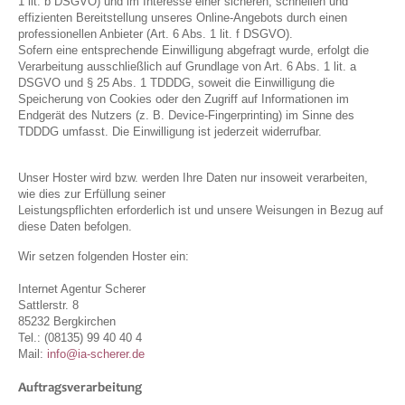
1 lit. b DSGVO) und im Interesse einer sicheren, schnellen und
effizienten Bereitstellung unseres Online-Angebots durch einen
professionellen Anbieter (Art. 6 Abs. 1 lit. f DSGVO).
Sofern eine entsprechende Einwilligung abgefragt wurde, erfolgt die
Verarbeitung ausschließlich auf Grundlage von Art. 6 Abs. 1 lit. a
DSGVO und § 25 Abs. 1 TDDDG, soweit die Einwilligung die
Speicherung von Cookies oder den Zugriff auf Informationen im
Endgerät des Nutzers (z. B. Device-Fingerprinting) im Sinne des
TDDDG umfasst. Die Einwilligung ist jederzeit widerrufbar.
Unser Hoster wird bzw. werden Ihre Daten nur insoweit verarbeiten,
wie dies zur Erfüllung seiner
Leistungspflichten erforderlich ist und unsere Weisungen in Bezug auf
diese Daten befolgen.
Wir setzen folgenden Hoster ein:
Internet Agentur Scherer
Sattlerstr. 8
85232 Bergkirchen
Tel.: (08135) 99 40 40 4
Mail:
info@ia-scherer.de
Auftragsverarbeitung