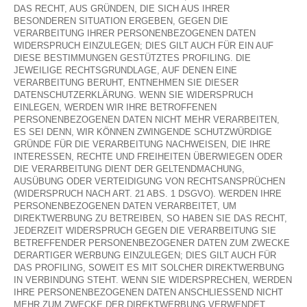
DAS RECHT, AUS GRÜNDEN, DIE SICH AUS IHRER
BESONDEREN SITUATION ERGEBEN, GEGEN DIE
VERARBEITUNG IHRER PERSONENBEZOGENEN DATEN
WIDERSPRUCH EINZULEGEN; DIES GILT AUCH FÜR EIN AUF
DIESE BESTIMMUNGEN GESTÜTZTES PROFILING. DIE
JEWEILIGE RECHTSGRUNDLAGE, AUF DENEN EINE
VERARBEITUNG BERUHT, ENTNEHMEN SIE DIESER
DATENSCHUTZERKLÄRUNG. WENN SIE WIDERSPRUCH
EINLEGEN, WERDEN WIR IHRE BETROFFENEN
PERSONENBEZOGENEN DATEN NICHT MEHR VERARBEITEN,
ES SEI DENN, WIR KÖNNEN ZWINGENDE SCHUTZWÜRDIGE
GRÜNDE FÜR DIE VERARBEITUNG NACHWEISEN, DIE IHRE
INTERESSEN, RECHTE UND FREIHEITEN ÜBERWIEGEN ODER
DIE VERARBEITUNG DIENT DER GELTENDMACHUNG,
AUSÜBUNG ODER VERTEIDIGUNG VON RECHTSANSPRÜCHEN
(WIDERSPRUCH NACH ART. 21 ABS. 1 DSGVO). WERDEN IHRE
PERSONENBEZOGENEN DATEN VERARBEITET, UM
DIREKTWERBUNG ZU BETREIBEN, SO HABEN SIE DAS RECHT,
JEDERZEIT WIDERSPRUCH GEGEN DIE VERARBEITUNG SIE
BETREFFENDER PERSONENBEZOGENER DATEN ZUM ZWECKE
DERARTIGER WERBUNG EINZULEGEN; DIES GILT AUCH FÜR
DAS PROFILING, SOWEIT ES MIT SOLCHER DIREKTWERBUNG
IN VERBINDUNG STEHT. WENN SIE WIDERSPRECHEN, WERDEN
IHRE PERSONENBEZOGENEN DATEN ANSCHLIESSEND NICHT
MEHR ZUM ZWECKE DER DIREKTWERBUNG VERWENDET