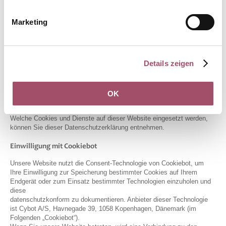
Dienste. Sofern eine Einwilligung zur Speicherung von Cookies und
vergleichbaren Wiedererkennungstechnologien abgefragt wurde, erfolgt
die Verarbeitung ausschließlich auf Grundlage dieser Einwilligung (Art.
Marketing
6 Abs. 1 lit. a DSGVO und § 25 Abs. 1 TDDDG); die Einwilligung ist
jederzeit widerrufbar.
Sie können Ihren Browser so einstellen, dass Sie über das Setzen
Details zeigen
von Cookies informiert werden und Cookies nur im Einzelfall erlauben,
die Annahme von Cookies für bestimmte Fälle oder generell
ausschließen sowie das automatische Löschen der Cookies beim
Schließen des Browsers aktivieren. Bei der Deaktivierung von
OK
Cookies kann die Funktionalität dieser Website eingeschränkt sein.
Welche Cookies und Dienste auf dieser Website eingesetzt werden,
können Sie dieser Datenschutzerklärung entnehmen.
Einwilligung mit Cookiebot
Unsere Website nutzt die Consent-Technologie von Cookiebot, um
Ihre Einwilligung zur Speicherung bestimmter Cookies auf Ihrem
Endgerät oder zum Einsatz bestimmter Technologien einzuholen und
diese
datenschutzkonform zu dokumentieren. Anbieter dieser Technologie
ist Cybot A/S, Havnegade 39, 1058 Kopenhagen, Dänemark (im
Folgenden „Cookiebot“).