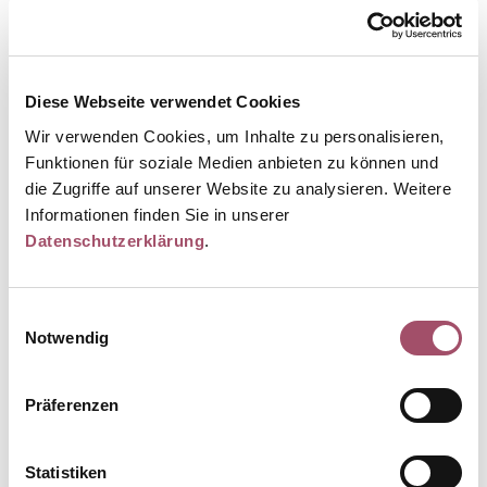
Check-up Untersuchungen
Krebsvorsorgeuntersuchungen
Inhalation
Diese Webseite verwendet Cookies
Impfungen und Impfberatung
Wir verwenden Cookies, um Inhalte zu personalisieren,
Funktionen für soziale Medien anbieten zu können und
Reisemedizin
die Zugriffe auf unserer Website zu analysieren. Weitere
Behandlung von Kindern
Informationen finden Sie in unserer
Datenschutzerklärung
.
Jugendschutzuntersuchung
Tauchtauglichkeitsuntersuchung
Einwilligungsauswahl
Sporttauglichkeitsuntersuchung
Notwendig
Kleine chirurgische Eingriffe
Präferenzen
Statistiken