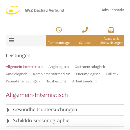
Jobs
Kontakt
Rezepte &
Terminanfrage
Callback
Überweisungen
Leistungen
Allgemein internistisch
Angiologisch
Gastroentrologisch
Kardiologisch
Komplementärmedizin
Pneumologisch
Palliativ
Patientenschulungen
Hausbesuche
Arbeitsmedizin
Allgemein-Internistisch
Gesundheitsuntersuchungen
Schilddrüsensonographie