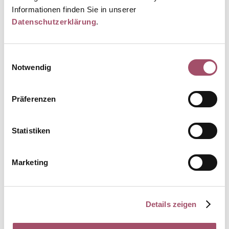
Informationen finden Sie in unserer
MFA
Medizinisches Zentrum Neufahrn-Eching
Datenschutzerklärung
.
Einwilligungsauswahl
Notwendig
Christine Jäger
Präferenzen
Arzthelferin
Medizinisches Zentrum Neufahrn-Eching
Statistiken
Marketing
Franziska Janssen
Details zeigen
MFA
Medizinisches Zentrum Neufahrn-Eching