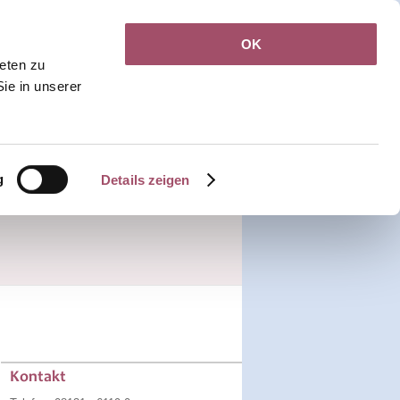
OK
Jobs
Kontakt
ieten zu
Sie in unserer
Rezepte &
Terminanfrage
Callback
Überweisungen
g
Details zeigen
ologisch
Palliativ
Kontakt