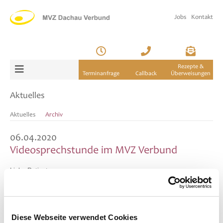
Jobs
Kontakt
Rezepte &
Terminanfrage
Callback
Überweisungen
Aktuelles
Aktuelles
Archiv
06.04.2020
Videosprechstunde im MVZ Verbund
Liebe Patienten,
ab sofort bieten wir Videosprechstunden bei unseren Ärzten an.
Sie benötigen dafür lediglich ein Handy mit Kamera bzw. Laptop mit
Kamera und eine ausreichende Internetverbindung.
Ihre Vorteile:
Diese Webseite verwendet Cookies
• Bequeme Besprechung von Zuhause