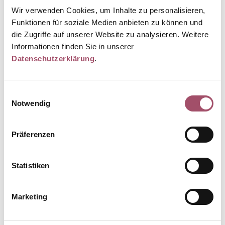
• Sie minimieren Ihr Infektionsrisiko und auch das Ihrer Mitmenschen
Wir verwenden Cookies, um Inhalte zu personalisieren,
• Keine Anfahrt/Parkplatzsuche
Funktionen für soziale Medien anbieten zu können und
die Zugriffe auf unserer Website zu analysieren. Weitere
Sprechen Sie uns an!
Informationen finden Sie in unserer
Ihr MVZ Team
Datenschutzerklärung
.
Zurück
Einwilligungsauswahl
Notwendig
Kontakt
Präferenzen
Telefon: 08131 - 6119-0
Telefax: 08131 - 6119-199
E-Mail:
kontakt@dachau-med.de
Sprechzeiten
Statistiken
Mo - Do
:
08:00 - 18:00 Uhr
Fr
:
08:00 - 14:00 Uhr
Sa
:
09:00 - 12:00 Uhr Notfalltelefonsprechstunde
Marketing