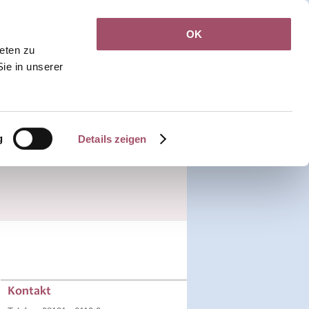
OK
Jobs
Kontakt
ieten zu
Sie in unserer
Rezepte &
Terminanfrage
Callback
Überweisungen
g
Details zeigen
Kontakt