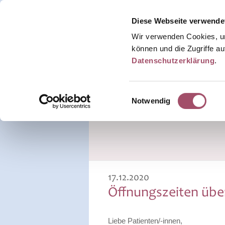
Diese Webseite verwende
Wir verwenden Cookies, um
können und die Zugriffe au
Datenschutzerklärung
.
Home
Leitgedanke
Aktuelles
Einwilligungsauswahl
Notwendig
Aktuelles
Archiv
17.12.2020
Öffnungszeiten über
Liebe Patienten/-innen,