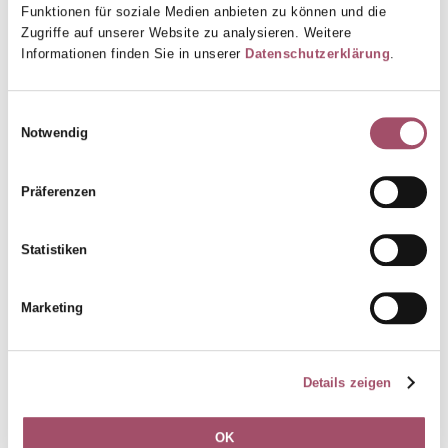
Funktionen für soziale Medien anbieten zu können und die
Zurück
Zugriffe auf unserer Website zu analysieren. Weitere
Informationen finden Sie in unserer
Datenschutzerklärung
.
Einwilligungsauswahl
Kontakt
Notwendig
Telefon: 08131 - 6119-0
Telefax: 08131 - 6119-199
E-Mail:
kontakt@dachau-med.de
Präferenzen
Sprechzeiten
Mo - Do
:
08:00 - 18:00 Uhr
Fr
:
08:00 - 14:00 Uhr
Statistiken
Sa
:
09:00 - 12:00 Uhr Notfalltelefonsprechstunde
Marketing
Details zeigen
OK