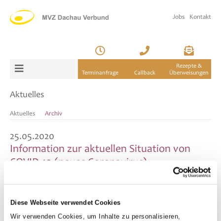
Jobs
Kontakt
Rezepte &
Terminanfrage
Callback
Überweisungen
Aktuelles
Aktuelles
Archiv
25.05.2020
Information zur aktuellen Situation von
COVID-19 (neues Coronavirus)
Liebe Patienten,
anbei finden Sie aktuelle Informationen zur Situation von COVID-19.
Diese Webseite verwendet Cookies
Ihr MVZ Dachau
Wir verwenden Cookies, um Inhalte zu personalisieren,