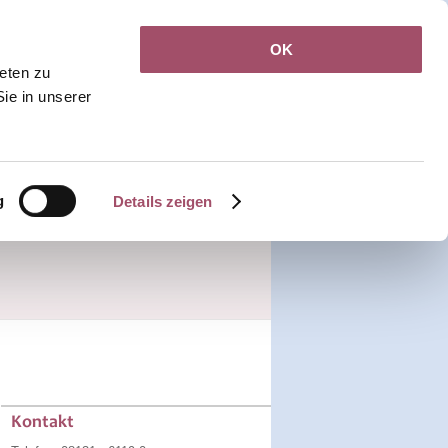
OK
Jobs
Kontakt
ieten zu
Sie in unserer
Rezepte &
Terminanfrage
Callback
Überweisungen
g
Details zeigen
Kontakt